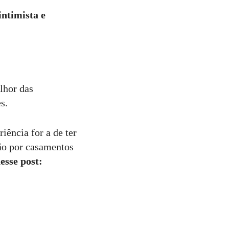
ntimista e
lhor das
es.
iência for a de ter
xão por casamentos
esse post: