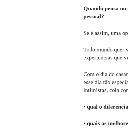
Quando pensa no c
12
Curtir
pessoal?
Comentar
Se é assim, uma op
Todo mundo quer v
experiencias que v
Com o dia do casam
esse dia tão espec
intimistas, cola c
• qual o diferenc
• quais as melhore